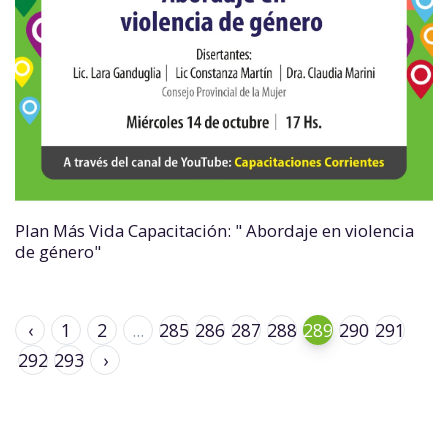
Plan Más Vida Capacitación: " Abordaje en violencia
de género"
‹
1
2
...
285
286
287
288
289
290
291
292
293
›