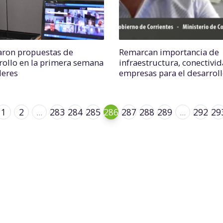
aron propuestas de
Remarcan importancia de
rollo en la primera semana
infraestructura, conectivid
leres
empresas para el desarrol
1
2
...
283
284
285
286
287
288
289
...
292
29