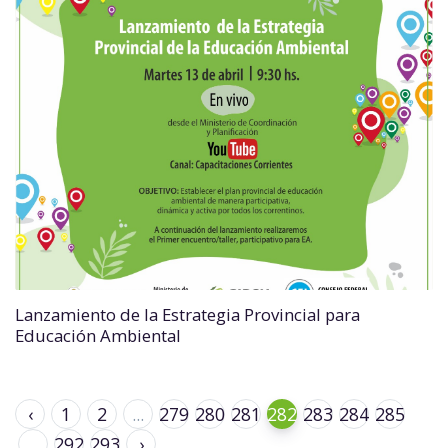
Lanzamiento de la Estrategia Provincial para
Educación Ambiental
‹
1
2
...
279
280
281
282
283
284
285
...
292
293
›