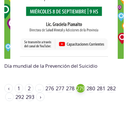
Día mundial de la Prevención del Suicidio
‹
1
2
...
276
277
278
279
280
281
282
...
292
293
›