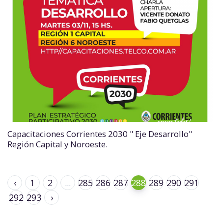
Capacitaciones Corrientes 2030 " Eje Desarrollo"
Región Capital y Noroeste.
‹
1
2
...
285
286
287
288
289
290
291
292
293
›