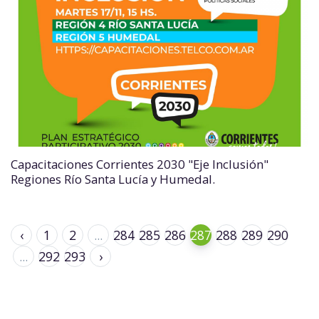
Capacitaciones Corrientes 2030 "Eje Inclusión"
Regiones Río Santa Lucía y Humedal.
‹
1
2
...
284
285
286
287
288
289
290
...
292
293
›