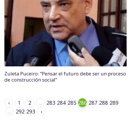
Zuleta Puceiro: “Pensar el futuro debe ser un proceso
de construcción social”
‹
1
2
...
283
284
285
286
287
288
289
...
292
293
›