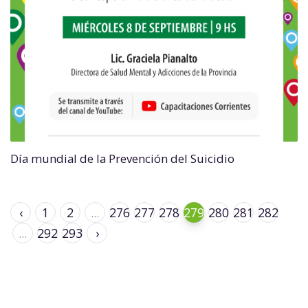
Día mundial de la Prevención del Suicidio
‹
1
2
...
276
277
278
279
280
281
282
...
292
293
›