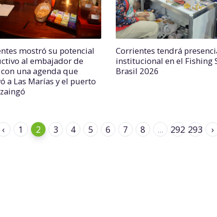
entes mostró su potencial
Corrientes tendrá presenci
ctivo al embajador de
institucional en el Fishing
 con una agenda que
Brasil 2026
ó a Las Marías y el puerto
uzaingó
‹
1
2
3
4
5
6
7
8
...
292
293
›