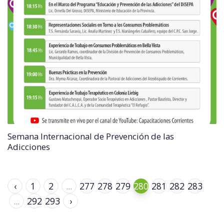
Semana Internacional de Prevención de las
Adicciones
‹
1
2
...
277
278
279
280
281
282
283
...
292
293
›