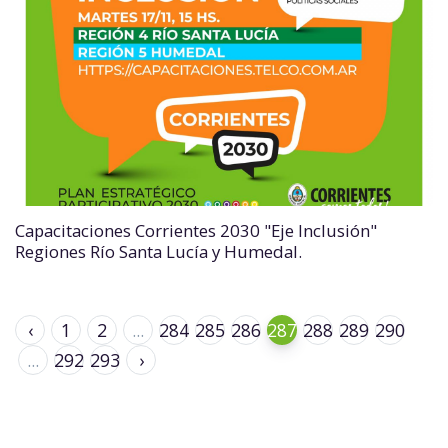
Capacitaciones Corrientes 2030 "Eje Inclusión"
Regiones Río Santa Lucía y Humedal.
‹
1
2
...
284
285
286
287
288
289
290
...
292
293
›