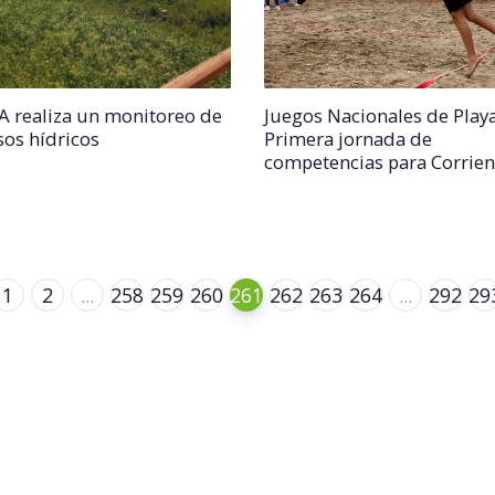
AA realiza un monitoreo de
Juegos Nacionales de Playa
sos hídricos
Primera jornada de
competencias para Corrien
1
2
...
258
259
260
261
262
263
264
...
292
29