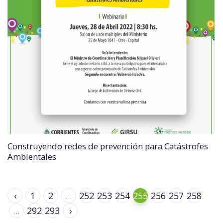
Construyendo redes de prevención para Catástrofes
Ambientales
‹
1
2
...
252
253
254
255
256
257
258
...
292
293
›