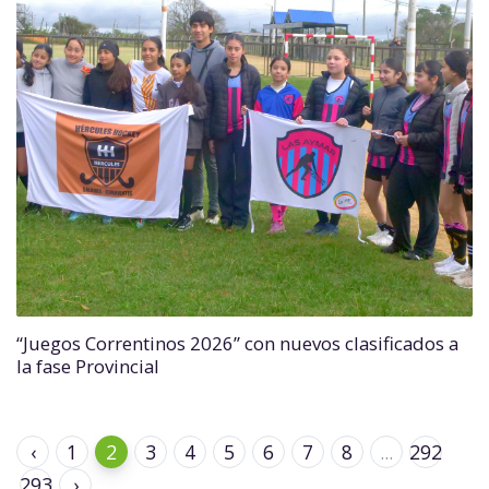
“Juegos Correntinos 2026” con nuevos clasificados a
la fase Provincial
‹
1
2
3
4
5
6
7
8
...
292
293
›