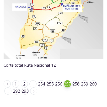
Corte total Ruta Nacional 12
‹
1
2
...
254
255
256
257
258
259
260
...
292
293
›