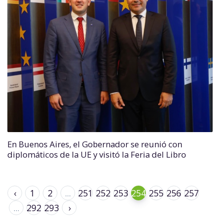
En Buenos Aires, el Gobernador se reunió con
diplomáticos de la UE y visitó la Feria del Libro
‹
1
2
...
251
252
253
254
255
256
257
...
292
293
›