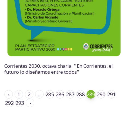
Corrientes 2030, octava charla, " En Corrientes, el
futuro lo diseñamos entre todos"
‹
1
2
...
285
286
287
288
289
290
291
292
293
›