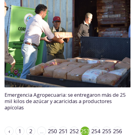
Emergencia Agropecuaria: se entregaron más de 25
mil kilos de azúcar y acaricidas a productores
apícolas
‹
1
2
...
250
251
252
253
254
255
256