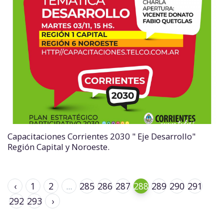
Capacitaciones Corrientes 2030 " Eje Desarrollo"
Región Capital y Noroeste.
‹
1
2
...
285
286
287
288
289
290
291
292
293
›