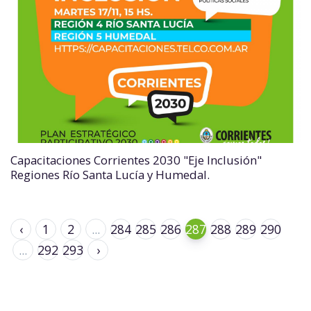
Capacitaciones Corrientes 2030 "Eje Inclusión"
Regiones Río Santa Lucía y Humedal.
‹
1
2
...
284
285
286
287
288
289
290
...
292
293
›