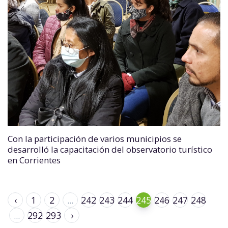
Con la participación de varios municipios se
desarrolló la capacitación del observatorio turístico
en Corrientes
‹
1
2
...
242
243
244
245
246
247
248
...
292
293
›