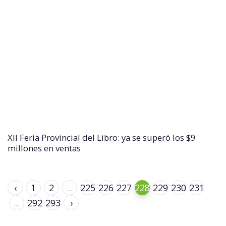
XII Feria Provincial del Libro: ya se superó los $9
millones en ventas
‹
1
2
...
225
226
227
228
229
230
231
...
292
293
›