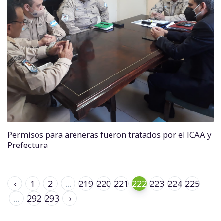
Permisos para areneras fueron tratados por el ICAA y
Prefectura
‹
1
2
...
219
220
221
222
223
224
225
...
292
293
›