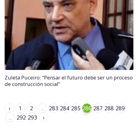
Zuleta Puceiro: “Pensar el futuro debe ser un proceso
de construcción social”
‹
1
2
...
283
284
285
286
287
288
289
...
292
293
›