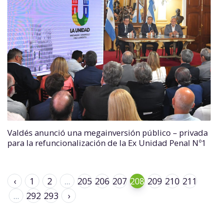
Valdés anunció una megainversión público – privada
para la refuncionalización de la Ex Unidad Penal Nº1
‹
1
2
...
205
206
207
208
209
210
211
...
292
293
›