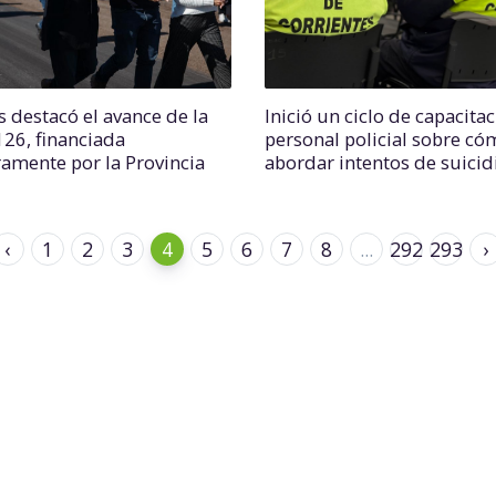
s destacó el avance de la
Inició un ciclo de capacitac
126, financiada
personal policial sobre có
ramente por la Provincia
abordar intentos de suicid
‹
1
2
3
4
5
6
7
8
...
292
293
›