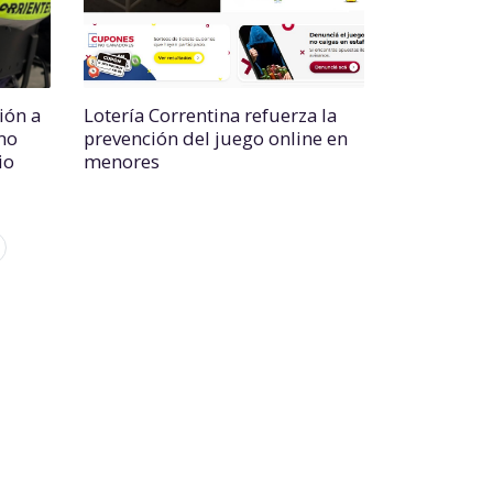
ión a
Lotería Correntina refuerza la
mo
prevención del juego online en
io
menores