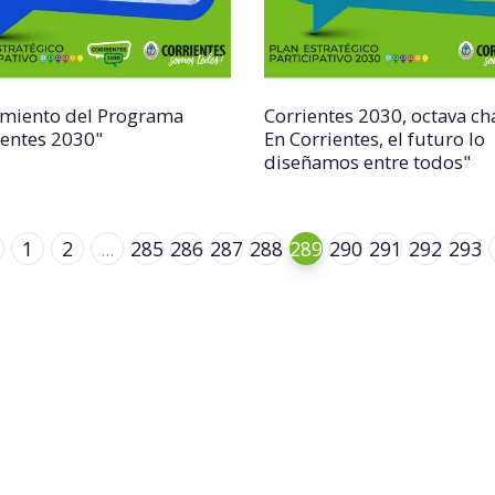
miento del Programa
Corrientes 2030, octava cha
ientes 2030"
En Corrientes, el futuro lo
diseñamos entre todos"
1
2
...
285
286
287
288
289
290
291
292
293