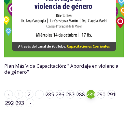
Plan Más Vida Capacitación: " Abordaje en violencia
de género"
‹
1
2
...
285
286
287
288
289
290
291
292
293
›