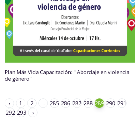
Plan Más Vida Capacitación: " Abordaje en violencia
de género"
‹
1
2
...
285
286
287
288
289
290
291
292
293
›