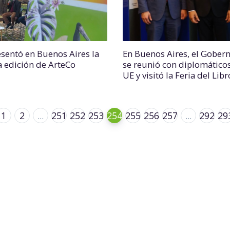
esentó en Buenos Aires la
En Buenos Aires, el Gober
a edición de ArteCo
se reunió con diplomáticos
UE y visitó la Feria del Libr
1
2
...
251
252
253
254
255
256
257
...
292
29