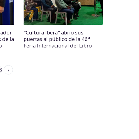
nador
"Cultura Iberá" abrió sus
 de la
puertas al público de la 46ª
o
Feria Internacional del Libro
3
›