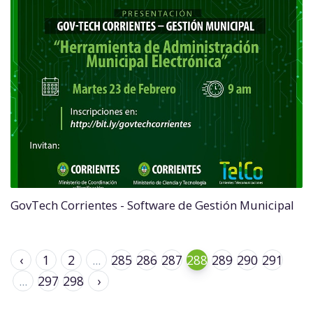
GovTech Corrientes - Software de Gestión Municipal
‹
1
2
...
285
286
287
288
289
290
291
...
297
298
›