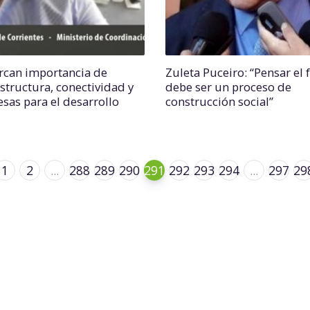
can importancia de
Zuleta Puceiro: “Pensar el 
estructura, conectividad y
debe ser un proceso de
sas para el desarrollo
construcción social”
1
2
...
288
289
290
291
292
293
294
...
297
29