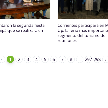
ntaron la segunda fiesta
Corrientes participará en 
hipá que se realizará en
Up, la feria más important
segmento del turismo de
reuniones
‹
1
2
3
4
5
6
7
8
...
297
298
›