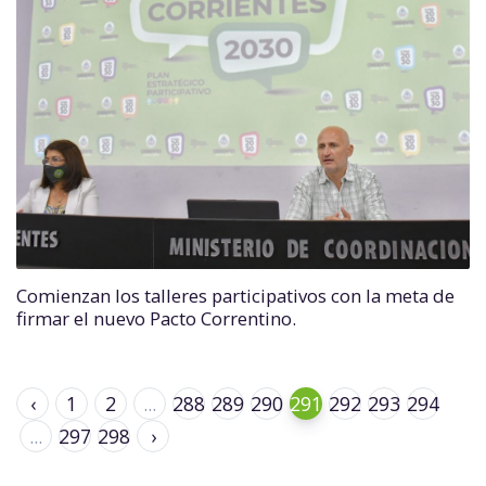
Comienzan los talleres participativos con la meta de
firmar el nuevo Pacto Correntino.
‹
1
2
...
288
289
290
291
292
293
294
...
297
298
›