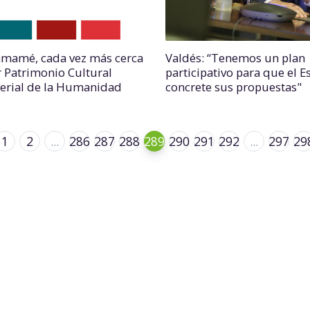
amamé, cada vez más cerca
Valdés: “Tenemos un plan
r Patrimonio Cultural
participativo para que el E
erial de la Humanidad
concrete sus propuestas"
1
2
...
286
287
288
289
290
291
292
...
297
29