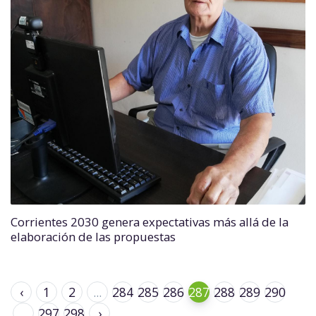
Corrientes 2030 genera expectativas más allá de la
elaboración de las propuestas
‹
1
2
...
284
285
286
287
288
289
290
...
297
298
›