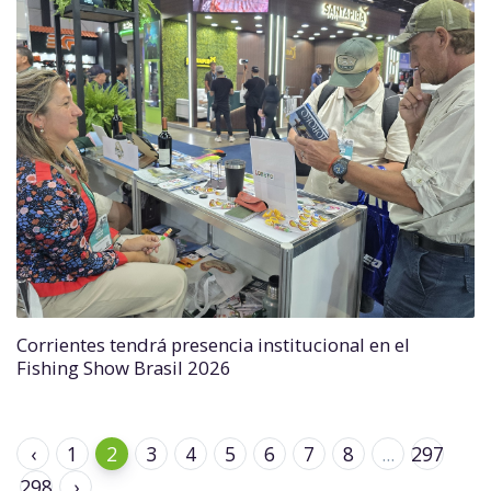
Corrientes tendrá presencia institucional en el
Fishing Show Brasil 2026
‹
1
2
3
4
5
6
7
8
...
297
298
›