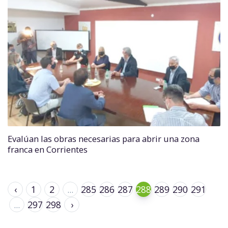
Evalúan las obras necesarias para abrir una zona
franca en Corrientes
‹
1
2
...
285
286
287
288
289
290
291
...
297
298
›