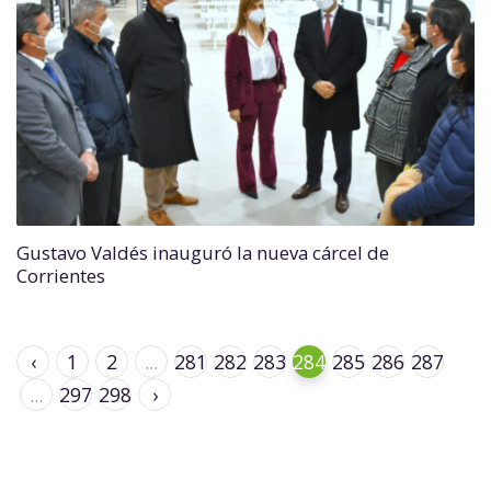
Gustavo Valdés inauguró la nueva cárcel de
Corrientes
‹
1
2
...
281
282
283
284
285
286
287
...
297
298
›