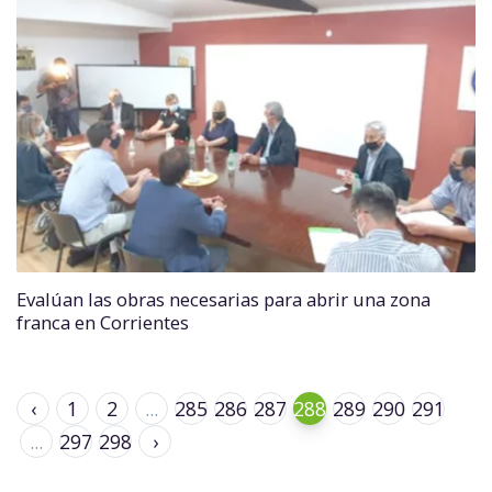
Evalúan las obras necesarias para abrir una zona
franca en Corrientes
‹
1
2
...
285
286
287
288
289
290
291
...
297
298
›