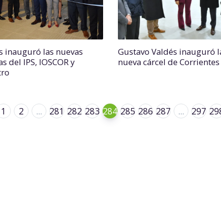
s inauguró las nuevas
Gustavo Valdés inauguró l
as del IPS, IOSCOR y
nueva cárcel de Corrientes
tro
1
2
...
281
282
283
284
285
286
287
...
297
29