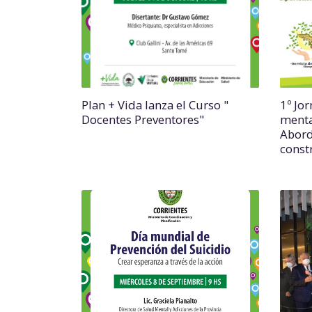
Plan + Vida lanza el Curso "
1º Jo
Docentes Preventores"
menta
Abord
const