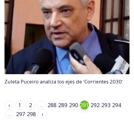
Zuleta Puceiro analiza los ejes de 'Corrientes 2030'
‹
1
2
...
288
289
290
291
292
293
294
...
297
298
›