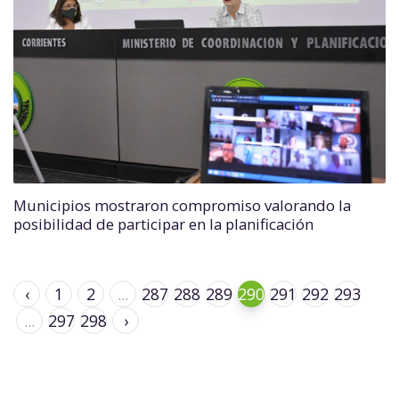
Municipios mostraron compromiso valorando la
posibilidad de participar en la planificación
‹
1
2
...
287
288
289
290
291
292
293
...
297
298
›