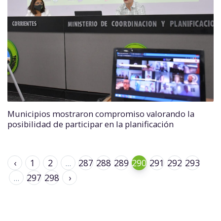
Municipios mostraron compromiso valorando la
posibilidad de participar en la planificación
‹
1
2
...
287
288
289
290
291
292
293
...
297
298
›