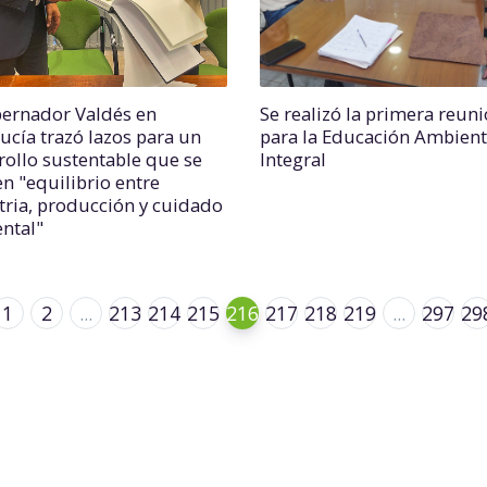
bernador Valdés en
Se realizó la primera reun
ucía trazó lazos para un
para la Educación Ambient
rollo sustentable que se
Integral
en "equilibrio entre
tria, producción y cuidado
ntal"
1
2
...
213
214
215
216
217
218
219
...
297
29