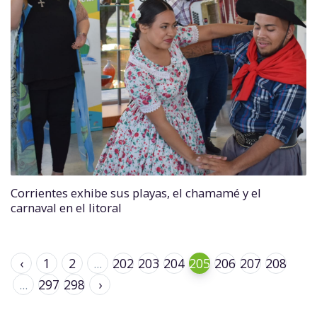
Corrientes exhibe sus playas, el chamamé y el
carnaval en el litoral
‹
1
2
...
202
203
204
205
206
207
208
...
297
298
›