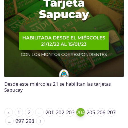
Desde este miércoles 21 se habilitan las tarjetas
Sapucay
‹
1
2
...
201
202
203
204
205
206
207
...
297
298
›