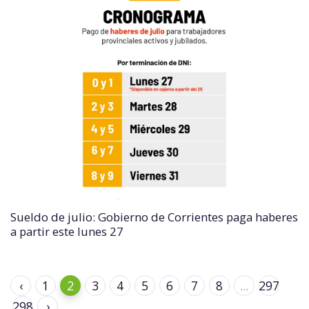
Sueldo de julio: Gobierno de Corrientes paga haberes
a partir este lunes 27
‹
1
2
3
4
5
6
7
8
...
297
298
›