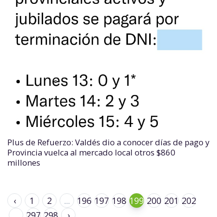
Plus de Refuerzo: Valdés dio a conocer días de pago y
Provincia vuelca al mercado local otros $860
millones
‹
1
2
...
196
197
198
199
200
201
202
...
297
298
›