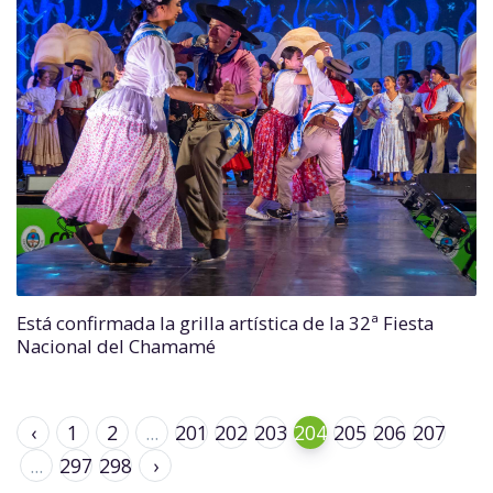
Está confirmada la grilla artística de la 32ª Fiesta
Nacional del Chamamé
‹
1
2
...
201
202
203
204
205
206
207
...
297
298
›